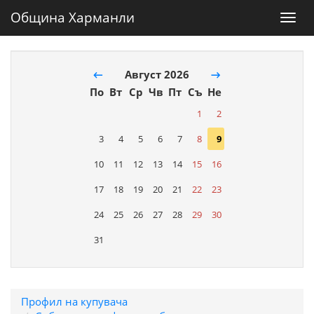
Община Харманли
Toggl
navig
←
Август 2026
→
По
Вт
Ср
Чв
Пт
Съ
Не
1
2
3
4
5
6
7
8
9
10
11
12
13
14
15
16
17
18
19
20
21
22
23
24
25
26
27
28
29
30
31
Профил на купувача