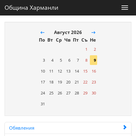
Община Харманли
Toggl
navig
←
Август 2026
→
По
Вт
Ср
Чв
Пт
Съ
Не
1
2
3
4
5
6
7
8
9
10
11
12
13
14
15
16
17
18
19
20
21
22
23
24
25
26
27
28
29
30
31
Обявления