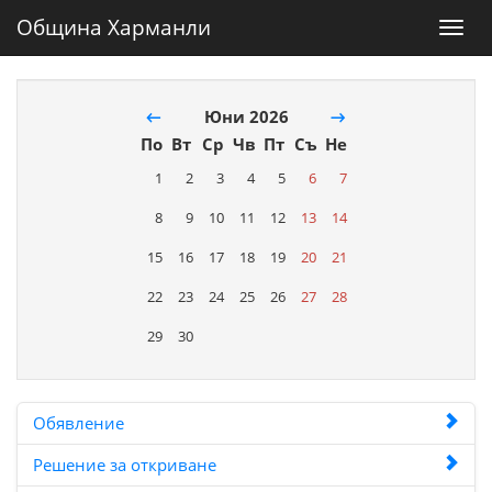
Община Харманли
Toggl
navig
←
Юни 2026
→
По
Вт
Ср
Чв
Пт
Съ
Не
1
2
3
4
5
6
7
8
9
10
11
12
13
14
15
16
17
18
19
20
21
22
23
24
25
26
27
28
29
30
Обявление
Решение за откриване