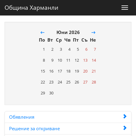
Община Харманли
Toggl
navig
←
Юни 2026
→
По
Вт
Ср
Чв
Пт
Съ
Не
1
2
3
4
5
6
7
8
9
10
11
12
13
14
15
16
17
18
19
20
21
22
23
24
25
26
27
28
29
30
Обявления
Решение за откриване