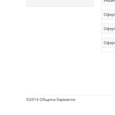
Решен
Оферт
Оферт
Оферт
©2014 Община Харманли