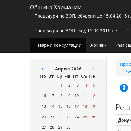
Община Харманли
Процедури по ЗОП, обявени до 15.04.2016 г.
Процедури по ЗОП след 15.04.2016 г.
П
Пазарни консултации
Архив
Към са
Проф
←
Април 2026
→
До
По
Вт
Ср
Чв
Пт
Съ
Не
1
2
3
4
5
6
7
8
9
10
11
12
Реш
13
14
15
16
17
18
19
20
21
22
23
24
25
26
Доку
27
28
29
30