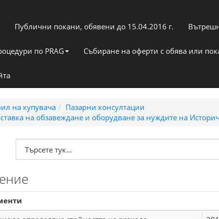
Публични покани, обявени до 15.04.2016 г.
Вътрешн
роцедури по PRAG
Събиране на оферти с обява или по
йта
ил на купувача
Пазарни консултации
ставка на обзавеждане и оборудване за нуждите на Историч
ение
менти