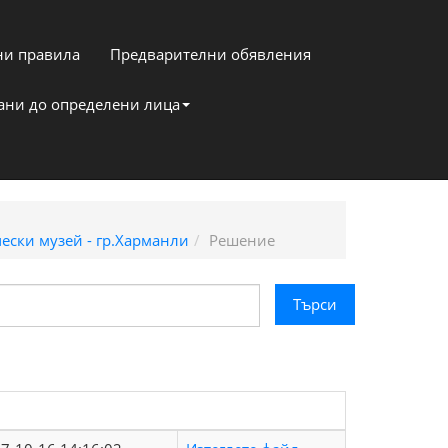
и правила
Предварителни обявления
кани до определени лица
ески музей - гр.Харманли
Решение