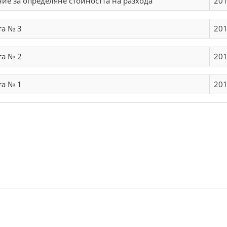
ие за определяне стойността на разхода
201
а № 3
201
а № 2
201
а № 1
201