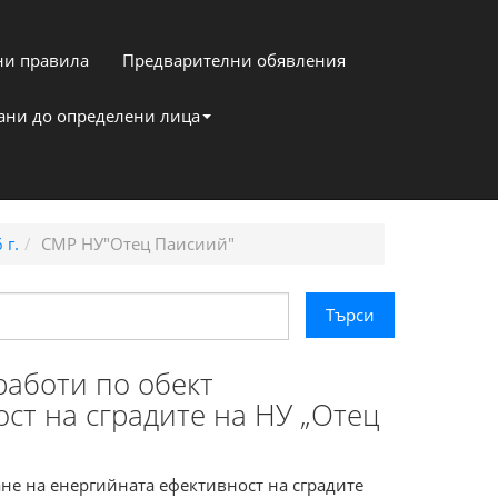
и правила
Предварителни обявления
кани до определени лица
 г.
СМР НУ"Отец Паисиий"
аботи по обект
ст на сградите на НУ „Отец
е на енергийната ефективност на сградите