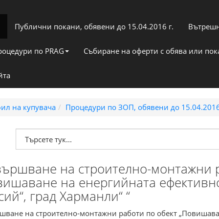
Публични покани, обявени до 15.04.2016 г.
Вътрешн
роцедури по PRAG
Събиране на оферти с обява или по
йта
ил на купувача
Процедури по ЗОП, обявени до 15.04.2016
вършване на строително-монтажни р
вишаване на енергийната ефективно
ий“, град Харманли“ “
шване на строително-монтажни работи по обект „Повишаван