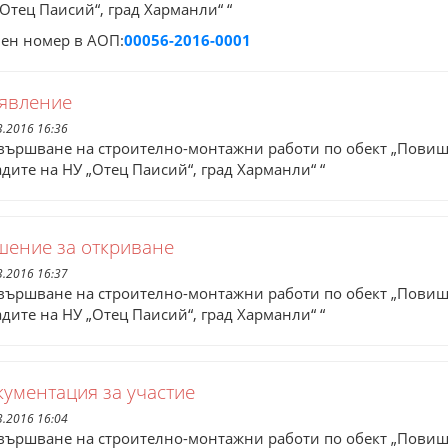
„Отец Паисий“, град Харманли“ “
ен номер в АОП:
00056-2016-0001
явление
3.2016 16:36
вършване на строително-монтажни работи по обект „Повиш
адите на НУ „Отец Паисий“, град Харманли“ “
шение за откриване
3.2016 16:37
вършване на строително-монтажни работи по обект „Повиш
адите на НУ „Отец Паисий“, град Харманли“ “
кументация за участие
3.2016 16:04
вършване на строително-монтажни работи по обект „Повиш