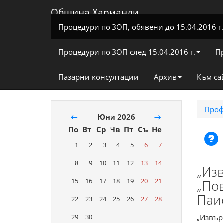
Община Харманли
Процедури по ЗОП, обявени до 15.04.2016 г.
Процедури по ЗОП след 15.04.2016 г.
П
Пазарни консултации
Архив
Към са
Проф
←
Юни 2026
→
По
Вт
Ср
Чв
Пт
Съ
Не
1
2
3
4
5
6
7
8
9
10
11
12
13
14
„Из
15
16
17
18
19
20
21
„По
Паис
22
23
24
25
26
27
28
„Извър
29
30