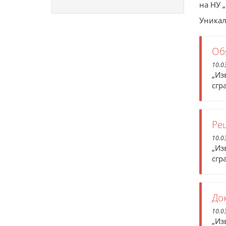
на НУ 
Уникал
Об
10.0
„Из
сгр
Ре
10.0
„Из
сгр
До
10.0
„Из