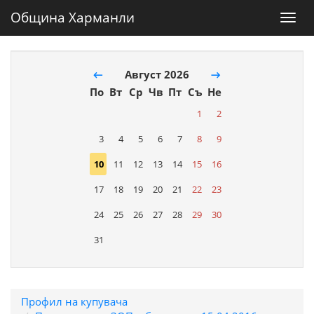
Община Харманли
Toggl
navig
←
Август 2026
→
По
Вт
Ср
Чв
Пт
Съ
Не
1
2
3
4
5
6
7
8
9
10
11
12
13
14
15
16
17
18
19
20
21
22
23
24
25
26
27
28
29
30
31
Профил на купувача