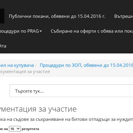
Публични покани, обявени до 15.04.2016 г.
Вътрешн
роцедури по PRAG
Събиране на оферти с обява или по
йта
ил на купувача
Процедури по ЗОП, обявени до 15.04.2016
кументация за участие
ументация за участие
вка на съдове за съхраняване на битови отпадъци за нужд
не на
резултата