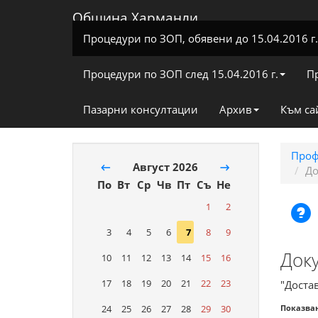
Община Харманли
Процедури по ЗОП, обявени до 15.04.2016 г.
Процедури по ЗОП след 15.04.2016 г.
П
Пазарни консултации
Архив
Към са
Проф
←
Август 2026
→
До
По
Вт
Ср
Чв
Пт
Съ
Не
1
2
3
4
5
6
7
8
9
Док
10
11
12
13
14
15
16
17
18
19
20
21
22
23
"Доста
24
25
26
27
28
29
30
Показва