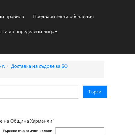
и правила
Предварителни обявления
кани до определени лица
 г.
Доставка на съдове за БО
ите на Община Харманли"
Търсене във всички колони: