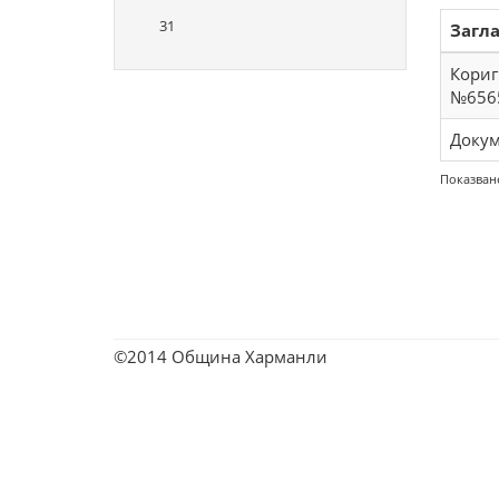
31
Загл
Кориг
№6565
Докум
Показване
©2014 Община Харманли