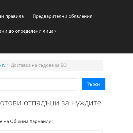
и правила
Предварителни обявления
кани до определени лица
 г.
Доставка на съдове за БО
ботови отпадъци за нуждите
ите на Община Харманли"