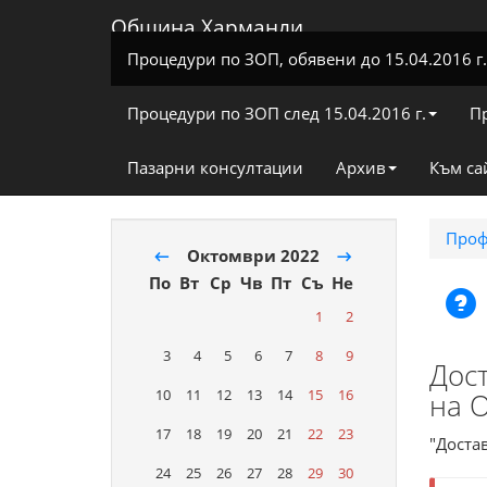
Община Харманли
Процедури по ЗОП, обявени до 15.04.2016 г.
Процедури по ЗОП след 15.04.2016 г.
П
Пазарни консултации
Архив
Към са
Проф
←
Октомври 2022
→
По
Вт
Ср
Чв
Пт
Съ
Не
1
2
3
4
5
6
7
8
9
Дост
10
11
12
13
14
15
16
на 
17
18
19
20
21
22
23
"Доста
24
25
26
27
28
29
30