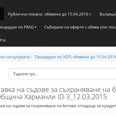
Публични покани, обявени до 15.04.2016 г.
Вътрешн
роцедури по PRAG
Събиране на оферти с обява или по
йта
ил на купувача
Процедури по ЗОП, обявени до 15.04.2016
авка на съдове за съхраняване на 
Община Харманли ID-3_12.03.2015
вка на съдове за съхраняване на битови отпадъци за нужд