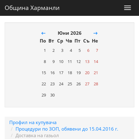
Община Харманли
Toggl
navig
←
Юни 2026
→
По
Вт
Ср
Чв
Пт
Съ
Не
1
2
3
4
5
6
7
8
9
10
11
12
13
14
15
16
17
18
19
20
21
22
23
24
25
26
27
28
29
30
Профил на купувача
Процедури по ЗОП, обявени до 15.04.2016 г.
Доставка на газьол