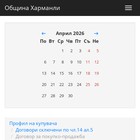
Община Харманли
Toggl
navig
←
Април 2026
→
По
Вт
Ср
Чв
Пт
Съ
Не
1
2
3
4
5
6
7
8
9
10
11
12
13
14
15
16
17
18
19
20
21
22
23
24
25
26
27
28
29
30
Профил на купувача
Договори сключени по чл.14 ал.5
Договор за покупко-продажба