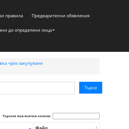
и правила
Предварителни обявления
кани до определени лица
вка чрез закупуване
Търсене във всички колони:
Файл