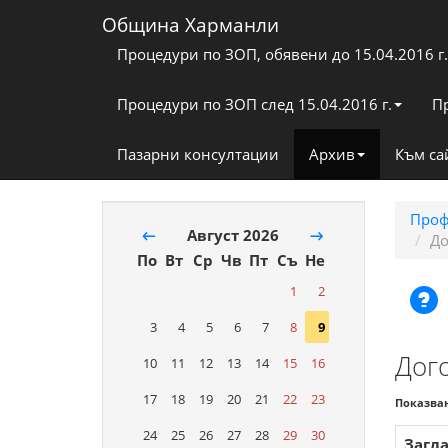
Община Харманли
Процедури по ЗОП, обявени до 15.04.2016 г.
Процедури по ЗОП след 15.04.2016 г.
П
Пазарни консултации
Архив
Към са
Проф
←
Август 2026
→
До
По
Вт
Ср
Чв
Пт
Съ
Не
1
2
3
4
5
6
7
8
9
Дог
10
11
12
13
14
15
16
17
18
19
20
21
22
23
Показва
24
25
26
27
28
29
30
Загл