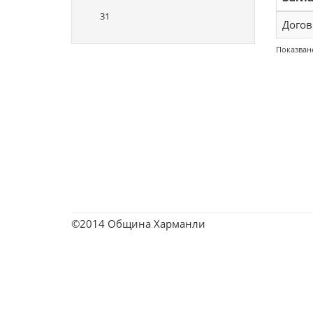
31
Догов
Показване
©2014 Община Харманли