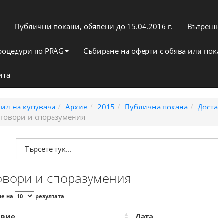
Публични покани, обявени до 15.04.2016 г.
Вътрешн
роцедури по PRAG
Събиране на оферти с обява или по
йта
ил на купувача
Архив
2015
Публична покана
Доста
говори и споразумения
овори и споразумения
не на
резултата
авие
Дата