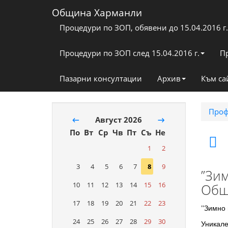
Община Харманли
Процедури по ЗОП, обявени до 15.04.2016 г.
Процедури по ЗОП след 15.04.2016 г.
П
Пазарни консултации
Архив
Към са
Проф
←
Август 2026
→
По
Вт
Ср
Чв
Пт
Съ
Не
1
2
3
4
5
6
7
8
9
’’З
10
11
12
13
14
15
16
Общ
17
18
19
20
21
22
23
’’Зимно
24
25
26
27
28
29
30
Уникале