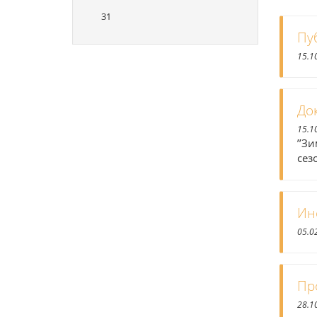
31
Пу
15.1
До
15.1
’’З
сез
Ин
05.0
Пр
28.1