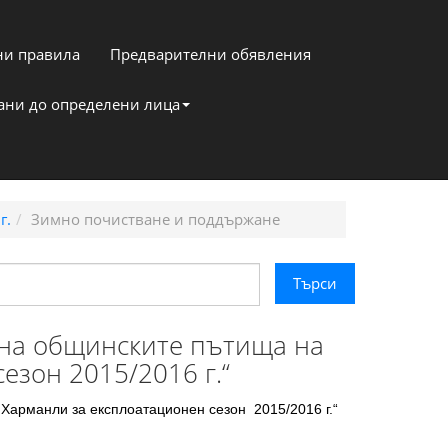
и правила
Предварителни обявления
кани до определени лица
г.
Зимно почистване и поддържане
 на общинските пътища на
зон 2015/2016 г.“
Харманли за експлоатационен сезон 2015/2016 г.“