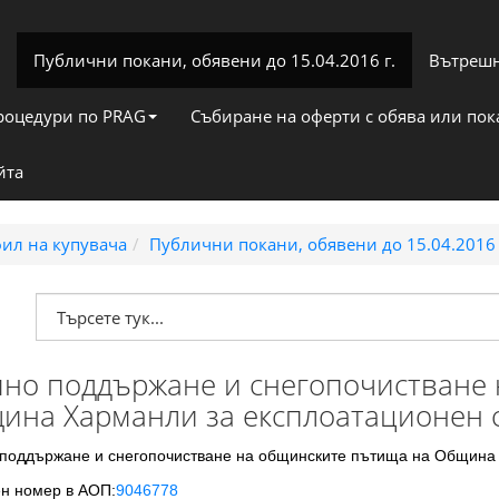
Публични покани, обявени до 15.04.2016 г.
Вътрешн
роцедури по PRAG
Събиране на оферти с обява или по
йта
ил на купувача
Публични покани, обявени до 15.04.2016 
имно поддържане и снегопочистване
ина Харманли за експлоатационен се
 поддържане и снегопочистване на общинските пътища на Община 
н номер в АОП:
9046778